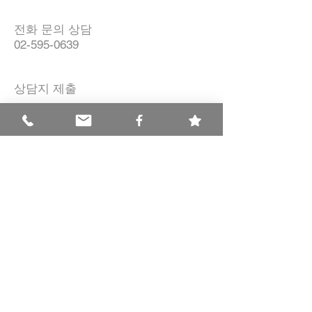
전화 문의 상담
02-595-0639
​상담지 제출
클릭으로 바로 상담지 제출
변호사 김용석 법률사무소, 서울 서초구
반포대로 30길81, 11층(서초
동, 웅진타워)
전화
02-595-0639
, 팩스
02-587-8285
​​​​© COPYRIGHT(C) YS LAW OFFICE. ALL RIGHTS RESERVED