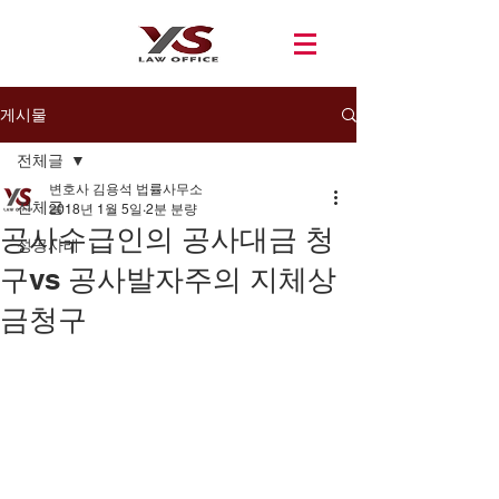
게시물
전체글
변호사 김용석 법률사무소
전체글
2018년 1월 5일
2분 분량
공사수급인의 공사대금 청
성공사례
구vs 공사발자주의 지체상
금청구